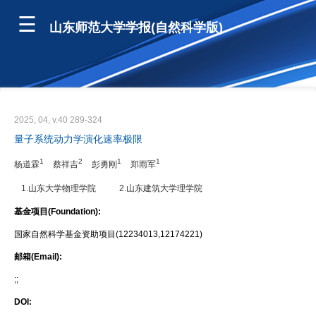
山东师范大学学报(自然科学版)
2025, 04, v.40 289-324
量子系统动力学演化速率极限
1
2
1
1
杨道霖
蔡祥吉
彭勇刚
郑雨军
1.山东大学物理学院
2.山东建筑大学理学院
基金项目(Foundation):
国家自然科学基金资助项目(12234013,12174221)
邮箱(Email):
;;
DOI: